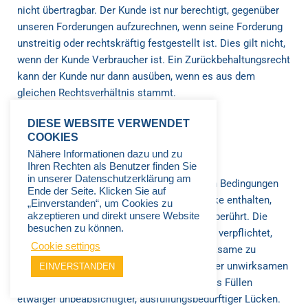
nicht übertragbar. Der Kunde ist nur berechtigt, gegenüber
unseren Forderungen aufzurechnen, wenn seine Forderung
unstreitig oder rechtskräftig festgestellt ist. Dies gilt nicht,
wenn der Kunde Verbraucher ist. Ein Zurückbehaltungsrecht
kann der Kunde nur dann ausüben, wenn es aus dem
gleichen Rechtsverhältnis stammt.
DIESE WEBSITE VERWENDET
14. Allgemeines
COOKIES
Nähere Informationen dazu und zu
Ihren Rechten als Benutzer finden Sie
14.1
in unserer Datenschutzerklärung am
Sollten eine oder mehrere der vorstehenden Bedingungen
Ende der Seite. Klicken Sie auf
unwirksam sein oder werden oder eine Lücke enthalten,
„Einverstanden“, um Cookies zu
akzeptieren und direkt unsere Website
bleiben die übrigen Bedingungen hiervon unberührt. Die
besuchen zu können.
Vertragsparteien sind in einem solchen Fall verpflichtet,
Cookie settings
eine unwirksame Bedingung durch eine wirksame zu
ersetzen, die dem wirtschaftlichen Zweck der unwirksamen
EINVERSTANDEN
am ehesten entspricht. Dies gilt auch für das Füllen
etwaiger unbeabsichtigter, ausfüllungsbedürftiger Lücken.